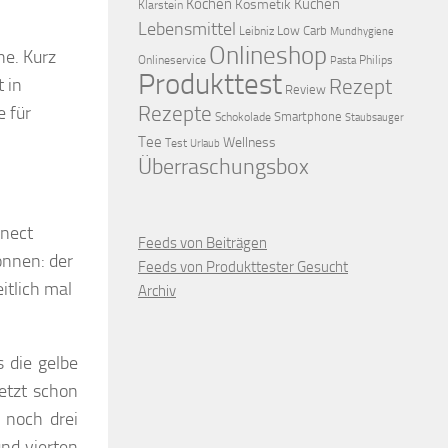
Kochen
Kuchen
Kosmetik
Klarstein
Lebensmittel
Low Carb
Leibniz
Mundhygiene
Onlineshop
he. Kurz
Onlineservice
Philips
Pasta
Produkttest
 in
Rezept
Review
Rezepte
e für
Smartphone
Schokolade
Staubsauger
Tee
Wellness
Test
Urlaub
Überraschungsbox
nnect
Feeds von Beiträgen
önnen: der
Feeds von Produkttester Gesucht
itlich mal
Archiv
 die gelbe
jetzt schon
 noch drei
nd vierten