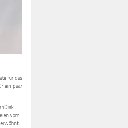
te für das
ür ein paar
SanDisk
ateien vom
 verwöhnt,