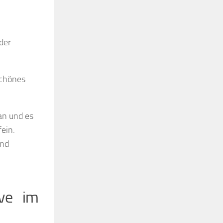
der
schönes
an und es
ein.
und
ive im