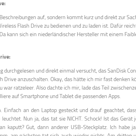
ve:
n Beschreibungen auf, sondern kommt kurz und direkt zur Sac
reless Flash Drive zu bedienen und zu laden ist. Dafür reicht
Da kann sich ein niederländischer Hersteller mit einem Faibl
rive:
ng durchgelesen und direkt einmal versucht, das SanDisk Co
sh Drive anzuschalten. Okay, das hätte ich mir fast denken k
 war ratzeleer. Also dachte ich mir, lade das Teil zwischenze
alliere auf Smartphone und Tablet die passenden Apps.
. Einfach an den Laptop gesteckt und drauf geachtet, dass
leuchtet. Nun ja, das tat sie NICHT. Schock! Ist das Gerät 
n kaputt? Gut, dann anderer USB-Steckplatz. Ich habe ja
m, am nächsten tat sich auch wieder nichts. Am dritten u