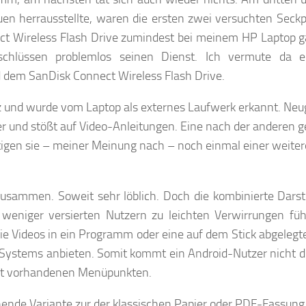
n herrausstellte, waren die ersten zwei versuchten Seckpl
ect Wireless Flash Drive zumindest bei meinem HP Laptop ga
chlüssen problemlos seinen Dienst. Ich vermute da ei
d dem SanDisk Connect Wireless Flash Drive.
tz und wurde vom Laptop als externes Laufwerk erkannt. Neu
r und stößt auf Video-Anleitungen. Eine nach der anderen g
tigen sie – meiner Meinung nach – noch einmal einer weite
zusammen. Soweit sehr löblich. Doch die kombinierte Darst
 weniger versierten Nutzern zu leichten Verwirrungen fü
die Videos in ein Programm oder eine auf dem Stick abgeleg
Systems anbieten. Somit kommt ein Android-Nutzer nicht du
cht vorhandenen Menüpunkten.
chende Variante zur der klassischen Papier oder PDF-Fassung