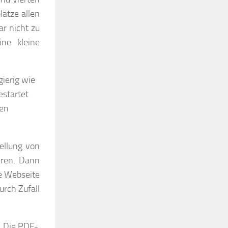
ätze allen
r nicht zu
ne kleine
gierig wie
estartet
ren
ellung von
hren. Dann
te Webseite
rch Zufall
. Die PDF-