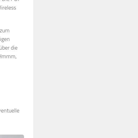
ireless
 zum
zigen
über die
f. Hmmm,
ventuelle