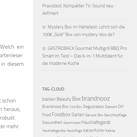
Praxistest: Kompakter TV-Sound neu
definiert
Mystery Box im Härtetest: Lohnt sich die
100€ „Gold“ Box von mystery-box.de?
 Welch ein
GASTROBACK Gourmet Multigrill BBQ Pro
rtenleser.
Smart im Test – Das 6-in-1 Multitalent für
 in diesem
die moderne Küche
TAG-CLOUD
brandnooz
Box
Beauty
backen
t schon
Brandnooz Box
Degustabox
DIY
Dessert
Cool Box
nn heraus,
Foodbox
Garten
Food
Genuss Box
Gesichtspflege
robust.
Haushaltsgerät
Gesundheit
Gewinnspiel
ter mehr.
Katzenfutter
Kekse
Haushaltsgeräte
Hautpflege