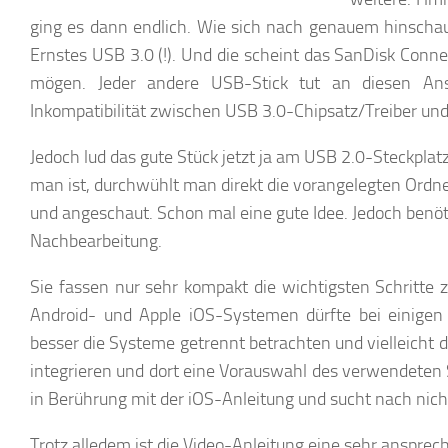
ging es dann endlich. Wie sich nach genauem hinschaue
Ernstes USB 3.0 (!). Und die scheint das SanDisk Conn
mögen. Jeder andere USB-Stick tut an diesen Ans
Inkompatibilität zwischen USB 3.0-Chipsatz/Treiber un
Jedoch lud das gute Stück jetzt ja am USB 2.0-Steckpla
man ist, durchwühlt man direkt die vorangelegten Ordne
und angeschaut. Schon mal eine gute Idee. Jedoch benö
Nachbearbeitung.
Sie fassen nur sehr kompakt die wichtigsten Schritte 
Android- und Apple iOS-Systemen dürfte bei einigen
besser die Systeme getrennt betrachten und vielleicht 
integrieren und dort eine Vorauswahl des verwendeten 
in Berührung mit der iOS-Anleitung und sucht nach ni
Trotz alledem ist die Video-Anleitung eine sehr anspre